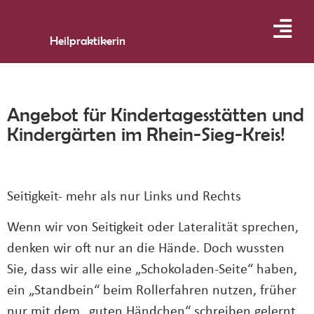
und den Thymian als Getränk!
Heilpraktikerin
Donnerstag, 7. November 2024
15:00 – 17:15 Uhr
Referentin: Barbara Offermann
Heilpraktikerin
Angebot für Kindertagesstätten und
Kursort: Städt. FamZ. Willy-Brandt-Platz Willy-
Kindergärten im Rhein-Sieg-Kreis!
Brandt-Platz, 53859 Niederkassel
Seitigkeit- mehr als nur Links und Rechts
Wenn wir von Seitigkeit oder Lateralität sprechen,
denken wir oft nur an die Hände. Doch wussten
Sie, dass wir alle eine „Schokoladen-Seite“ haben,
ein „Standbein“ beim Rollerfahren nutzen, früher
nur mit dem „guten Händchen“ schreiben gelernt